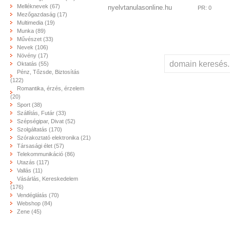
Melléknevek (67)
nyelvtanulasonline.hu
PR: 0
Mezőgazdaság (17)
Multimedia (19)
Munka (89)
Művészet (33)
Nevek (106)
Növény (17)
Oktatás (55)
Pénz, Tőzsde, Biztosítás
(122)
Romantika, érzés, érzelem
(20)
Sport (38)
Szállítás, Futár (33)
Szépségipar, Divat (52)
Szolgáltatás (170)
Szórakoztató elektronika (21)
Társasági élet (57)
Telekommunikáció (86)
Utazás (117)
Vallás (11)
Vásárlás, Kereskedelem
(176)
Vendéglátás (70)
Webshop (84)
Zene (45)