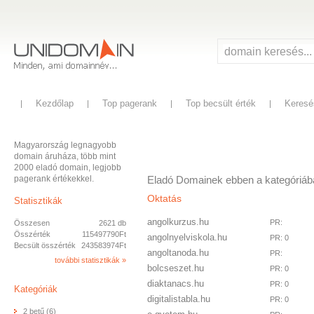
Kezdőlap
Top pagerank
Top becsült érték
Keresé
Magyarország legnagyobb
domain áruháza, több mint
2000 eladó domain, legjobb
pagerank értékekkel.
Eladó Domainek ebben a kategóriáb
Oktatás
Statisztikák
angolkurzus.hu
PR:
Összesen
2621 db
Összérték
115497790Ft
angolnyelviskola.hu
PR: 0
Becsült összérték
243583974Ft
angoltanoda.hu
PR:
további statisztikák »
bolcseszet.hu
PR: 0
diaktanacs.hu
PR: 0
Kategóriák
digitalistabla.hu
PR: 0
2 betű (6)