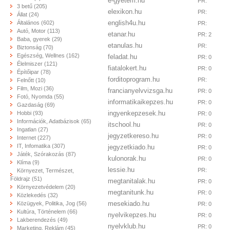
e-gyetem.hu
PR:
3 betű (205)
elexikon.hu
PR:
Állat (24)
english4u.hu
Általános (602)
PR:
Autó, Motor (113)
etanar.hu
PR: 2
Baba, gyerek (29)
etanulas.hu
PR:
Biztonság (70)
Egészség, Wellnes (162)
feladat.hu
PR: 0
Élelmiszer (121)
fiatalokert.hu
PR: 0
Építőipar (78)
forditoprogram.hu
PR:
Felnőtt (10)
Film, Mozi (36)
francianyelvvizsga.hu
PR: 0
Fotó, Nyomda (55)
informatikaikepzes.hu
PR: 0
Gazdaság (69)
ingyenkepzesek.hu
Hobbi (93)
PR: 0
Információk, Adatbázisok (65)
itschool.hu
PR: 0
Ingatlan (27)
jegyzetkereso.hu
PR: 0
Internet (227)
IT, Infomatika (307)
jegyzetkiado.hu
PR: 0
Játék, Szórakozás (87)
kulonorak.hu
PR: 0
Klíma (9)
lessie.hu
PR:
Környezet, Természet,
Földrajz (51)
megtanitalak.hu
PR: 0
Környezetvédelem (20)
megtanitunk.hu
PR: 0
Közlekedés (32)
mesekiado.hu
Közügyek, Politika, Jog (56)
PR: 0
Kultúra, Történelem (66)
nyelvikepzes.hu
PR: 0
Lakberendezés (49)
nyelvklub.hu
PR: 0
Marketing, Reklám (45)